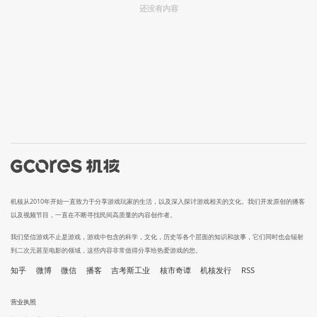
还没有内容
机核从2010年开始一直致力于分享游戏玩家的生活，以及深入探讨游戏相关的文化。我们开发原创的播客
以及视频节目，一直在不断寻找民间高质量的内容创作者。
我们坚信游戏不止是游戏，游戏中包含的科学，文化，历史等各个层面的知识和故事，它们同时也会辐射
到二次元甚至电影的领域，这些内容非常值得分享给热爱游戏的您。
知乎
微博
微信
播客
吉考斯工业
核市奇谭
机核发行
RSS
营业执照