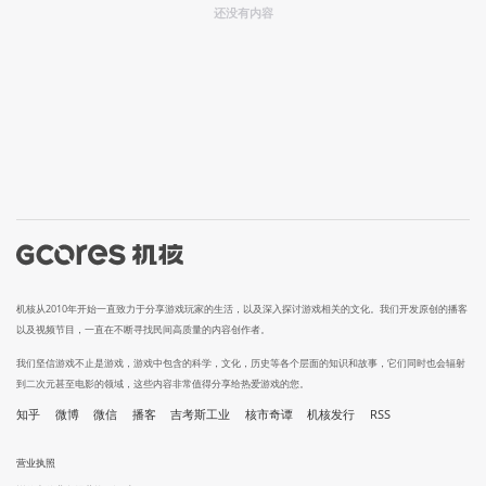
还没有内容
机核从2010年开始一直致力于分享游戏玩家的生活，以及深入探讨游戏相关的文化。我们开发原创的播客
以及视频节目，一直在不断寻找民间高质量的内容创作者。
我们坚信游戏不止是游戏，游戏中包含的科学，文化，历史等各个层面的知识和故事，它们同时也会辐射
到二次元甚至电影的领域，这些内容非常值得分享给热爱游戏的您。
知乎
微博
微信
播客
吉考斯工业
核市奇谭
机核发行
RSS
营业执照