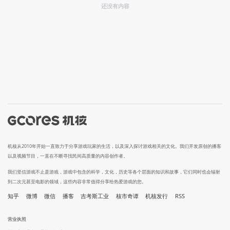
还没有内容
机核从2010年开始一直致力于分享游戏玩家的生活，以及深入探讨游戏相关的文化。我们开发原创的播客
以及视频节目，一直在不断寻找民间高质量的内容创作者。
我们坚信游戏不止是游戏，游戏中包含的科学，文化，历史等各个层面的知识和故事，它们同时也会辐射
到二次元甚至电影的领域，这些内容非常值得分享给热爱游戏的您。
知乎
微博
微信
播客
吉考斯工业
核市奇谭
机核发行
RSS
营业执照