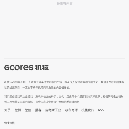
还没有内容
机核从2010年开始一直致力于分享游戏玩家的生活，以及深入探讨游戏相关的文化。我们开发原创的播客
以及视频节目，一直在不断寻找民间高质量的内容创作者。
我们坚信游戏不止是游戏，游戏中包含的科学，文化，历史等各个层面的知识和故事，它们同时也会辐射
到二次元甚至电影的领域，这些内容非常值得分享给热爱游戏的您。
知乎
微博
微信
播客
吉考斯工业
核市奇谭
机核发行
RSS
营业执照