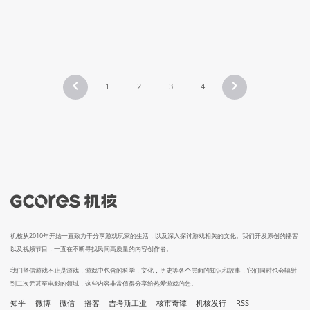
1
2
3
4
机核从2010年开始一直致力于分享游戏玩家的生活，以及深入探讨游戏相关的文化。我们开发原创的播客
以及视频节目，一直在不断寻找民间高质量的内容创作者。
我们坚信游戏不止是游戏，游戏中包含的科学，文化，历史等各个层面的知识和故事，它们同时也会辐射
到二次元甚至电影的领域，这些内容非常值得分享给热爱游戏的您。
知乎
微博
微信
播客
吉考斯工业
核市奇谭
机核发行
RSS