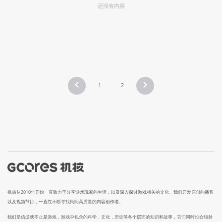
还没有内容
1
2
机核从2010年开始一直致力于分享游戏玩家的生活，以及深入探讨游戏相关的文化。我们开发原创的播客
以及视频节目，一直在不断寻找民间高质量的内容创作者。
我们坚信游戏不止是游戏，游戏中包含的科学，文化，历史等各个层面的知识和故事，它们同时也会辐射