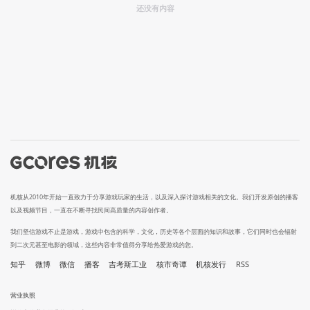
还没有内容
机核从2010年开始一直致力于分享游戏玩家的生活，以及深入探讨游戏相关的文化。我们开发原创的播客
以及视频节目，一直在不断寻找民间高质量的内容创作者。
我们坚信游戏不止是游戏，游戏中包含的科学，文化，历史等各个层面的知识和故事，它们同时也会辐射
到二次元甚至电影的领域，这些内容非常值得分享给热爱游戏的您。
知乎
微博
微信
播客
吉考斯工业
核市奇谭
机核发行
RSS
营业执照