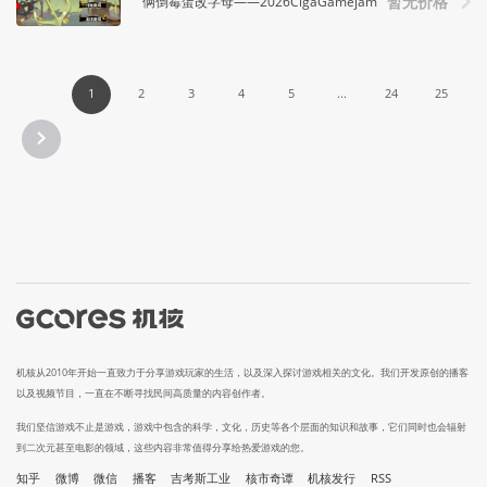
俩倒霉蛋改字母——2026CigaGamejam
暂无价格
1
2
3
4
5
...
24
25
机核从2010年开始一直致力于分享游戏玩家的生活，以及深入探讨游戏相关的文化。我们开发原创的播客
以及视频节目，一直在不断寻找民间高质量的内容创作者。
我们坚信游戏不止是游戏，游戏中包含的科学，文化，历史等各个层面的知识和故事，它们同时也会辐射
到二次元甚至电影的领域，这些内容非常值得分享给热爱游戏的您。
知乎
微博
微信
播客
吉考斯工业
核市奇谭
机核发行
RSS