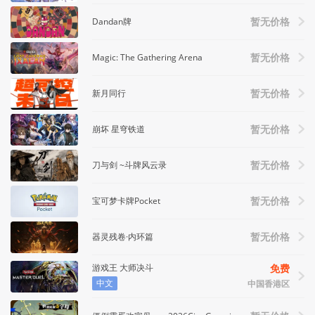
Dandan牌
暂无价格
Magic: The Gathering Arena
暂无价格
新月同行
暂无价格
崩坏 星穹铁道
暂无价格
刀与剑 ~斗牌风云录
暂无价格
宝可梦卡牌Pocket
暂无价格
器灵残卷·内环篇
暂无价格
游戏王 大师决斗
免费
中文
中国香港区