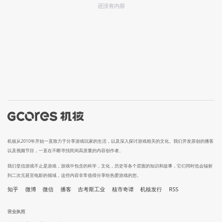
还没有内容
机核从2010年开始一直致力于分享游戏玩家的生活，以及深入探讨游戏相关的文化。我们开发原创的播客
以及视频节目，一直在不断寻找民间高质量的内容创作者。
我们坚信游戏不止是游戏，游戏中包含的科学，文化，历史等各个层面的知识和故事，它们同时也会辐射
到二次元甚至电影的领域，这些内容非常值得分享给热爱游戏的您。
知乎
微博
微信
播客
吉考斯工业
核市奇谭
机核发行
RSS
营业执照