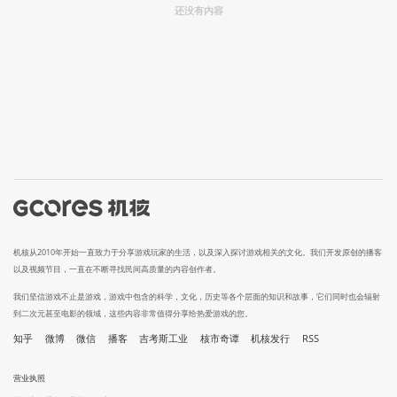
还没有内容
机核从2010年开始一直致力于分享游戏玩家的生活，以及深入探讨游戏相关的文化。我们开发原创的播客
以及视频节目，一直在不断寻找民间高质量的内容创作者。
我们坚信游戏不止是游戏，游戏中包含的科学，文化，历史等各个层面的知识和故事，它们同时也会辐射
到二次元甚至电影的领域，这些内容非常值得分享给热爱游戏的您。
知乎
微博
微信
播客
吉考斯工业
核市奇谭
机核发行
RSS
营业执照