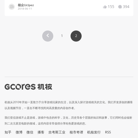
核众UcIpez
155
394
2018-06-11
1
2
机核从2010年开始一直致力于分享游戏玩家的生活，以及深入探讨游戏相关的文化。我们开发原创的播客
以及视频节目，一直在不断寻找民间高质量的内容创作者。
我们坚信游戏不止是游戏，游戏中包含的科学，文化，历史等各个层面的知识和故事，它们同时也会辐射
到二次元甚至电影的领域，这些内容非常值得分享给热爱游戏的您。
知乎
微博
微信
播客
吉考斯工业
核市奇谭
机核发行
RSS