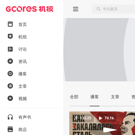
首页
机组
讨论
资讯
播客
文章
全部
播客
文章
视频
有声书
132:25
74.1k
商店