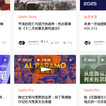
Gadio Story
会员专享
钢铁
平淡的死亡与泥泞的战争：托尔斯泰
本来一开始想
在《十二月的塞瓦斯托波尔》
VOL.512
Lazzykin... 等 2 人
Lazzykin..
147
583
116
2026-03-15
2025-08-11
101:32
178.4k
80:53
Gadio Pro
Gadio Pro
诗，
跨过文明与荒野的边界：拉丁美洲旅
给《庄园领主》
行记忆与荒原文化母题
地主的一日庄