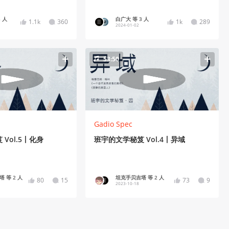
 人
白广大 等 3 人
1.1k
360
1k
289
2024-01-02
53:50
Gadio Spec
Vol.5丨化身
班宇的文学秘笈 Vol.4丨异域
 等 2 人
坦克手贝吉塔 等 2 人
80
15
73
9
2023-10-18