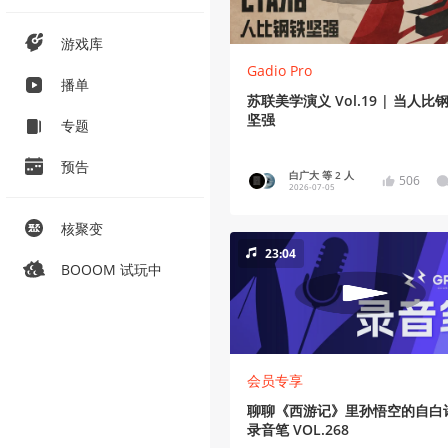
游戏库
Gadio Pro
播单
苏联美学演义 Vol.19 | 当人比
坚强
专题
预告
白广大 等 2 人
506
2026-07-05
核聚变
23:04
BOOOM 试玩中
会员专享
聊聊《西游记》里孙悟空的自白
录音笔 VOL.268