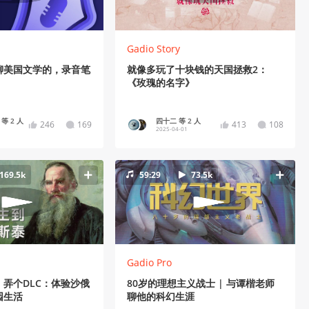
Gadio Story
聊美国文学的，录音笔
就像多玩了十块钱的天国拯救2：
《玫瑰的名字》
. 等 2 人
四十二 等 2 人
246
169
413
108
2025-04-01
169.5k
59:29
73.5k
Gadio Pro
弄个DLC：体验沙俄
80岁的理想主义战士 | 与谭楷老师
园生活
聊他的科幻生涯