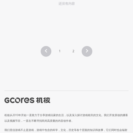
还没有内容
1
2
机核从2010年开始一直致力于分享游戏玩家的生活，以及深入探讨游戏相关的文化。我们开发原创的播客
以及视频节目，一直在不断寻找民间高质量的内容创作者。
我们坚信游戏不止是游戏，游戏中包含的科学，文化，历史等各个层面的知识和故事，它们同时也会辐射