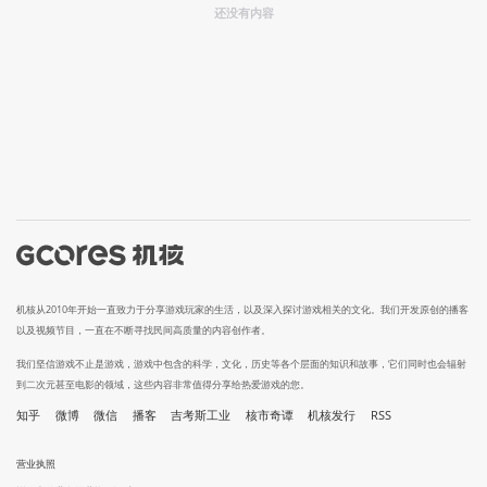
还没有内容
机核从2010年开始一直致力于分享游戏玩家的生活，以及深入探讨游戏相关的文化。我们开发原创的播客
以及视频节目，一直在不断寻找民间高质量的内容创作者。
我们坚信游戏不止是游戏，游戏中包含的科学，文化，历史等各个层面的知识和故事，它们同时也会辐射
到二次元甚至电影的领域，这些内容非常值得分享给热爱游戏的您。
知乎
微博
微信
播客
吉考斯工业
核市奇谭
机核发行
RSS
营业执照