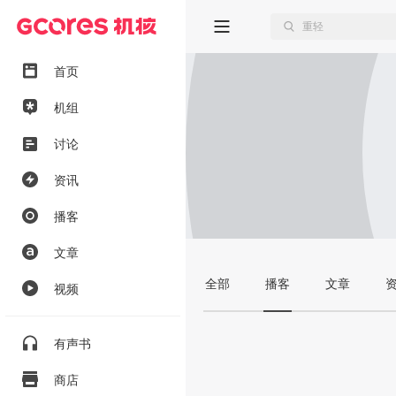
首页
机组
讨论
资讯
播客
文章
全部
播客
文章
视频
有声书
商店