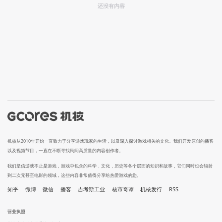
还没有内容
机核从2010年开始一直致力于分享游戏玩家的生活，以及深入探讨游戏相关的文化。我们开发原创的播客
以及视频节目，一直在不断寻找民间高质量的内容创作者。
我们坚信游戏不止是游戏，游戏中包含的科学，文化，历史等各个层面的知识和故事，它们同时也会辐射
到二次元甚至电影的领域，这些内容非常值得分享给热爱游戏的您。
知乎
微博
微信
播客
吉考斯工业
核市奇谭
机核发行
RSS
营业执照