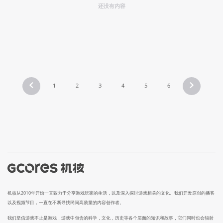
还没有内容
1
2
3
4
5
6
机核从2010年开始一直致力于分享游戏玩家的生活，以及深入探讨游戏相关的文化。我们开发原创的播客
以及视频节目，一直在不断寻找民间高质量的内容创作者。
我们坚信游戏不止是游戏，游戏中包含的科学，文化，历史等各个层面的知识和故事，它们同时也会辐射