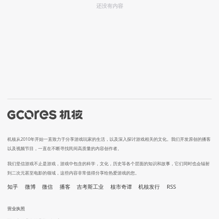
还没有内容
机核从2010年开始一直致力于分享游戏玩家的生活，以及深入探讨游戏相关的文化。我们开发原创的播客
以及视频节目，一直在不断寻找民间高质量的内容创作者。
我们坚信游戏不止是游戏，游戏中包含的科学，文化，历史等各个层面的知识和故事，它们同时也会辐射
到二次元甚至电影的领域，这些内容非常值得分享给热爱游戏的您。
知乎
微博
微信
播客
吉考斯工业
核市奇谭
机核发行
RSS
营业执照