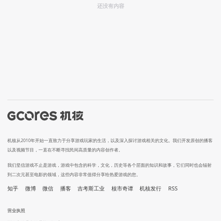
还没有内容
机核从2010年开始一直致力于分享游戏玩家的生活，以及深入探讨游戏相关的文化。我们开发原创的播客
以及视频节目，一直在不断寻找民间高质量的内容创作者。
我们坚信游戏不止是游戏，游戏中包含的科学，文化，历史等各个层面的知识和故事，它们同时也会辐射
到二次元甚至电影的领域，这些内容非常值得分享给热爱游戏的您。
知乎
微博
微信
播客
吉考斯工业
核市奇谭
机核发行
RSS
营业执照