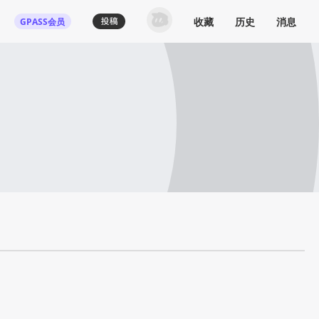
收藏
历史
消息
GPASS会员