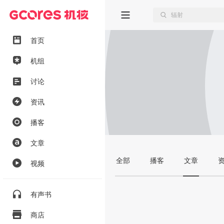
首页
机组
讨论
资讯
播客
文章
全部
播客
文章
视频
有声书
商店