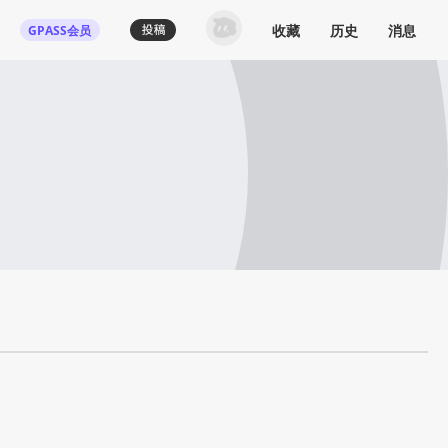
收藏
历史
消息
GPASS会员