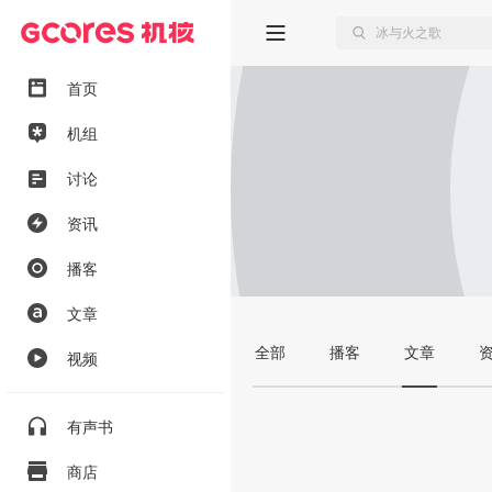
首页
机组
讨论
资讯
播客
文章
全部
播客
文章
视频
有声书
商店