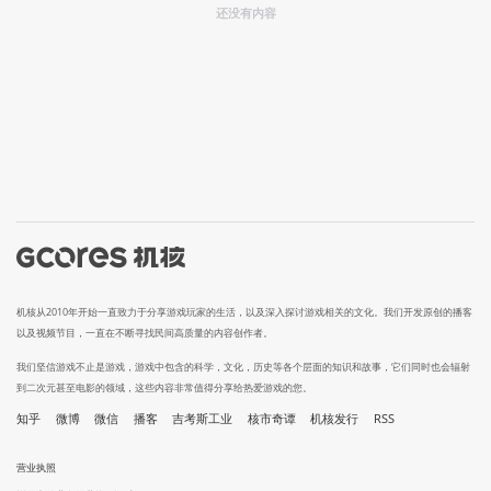
还没有内容
机核从2010年开始一直致力于分享游戏玩家的生活，以及深入探讨游戏相关的文化。我们开发原创的播客
以及视频节目，一直在不断寻找民间高质量的内容创作者。
我们坚信游戏不止是游戏，游戏中包含的科学，文化，历史等各个层面的知识和故事，它们同时也会辐射
到二次元甚至电影的领域，这些内容非常值得分享给热爱游戏的您。
知乎
微博
微信
播客
吉考斯工业
核市奇谭
机核发行
RSS
营业执照