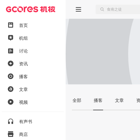
首页
机组
讨论
资讯
播客
文章
全部
播客
文章
视频
有声书
商店