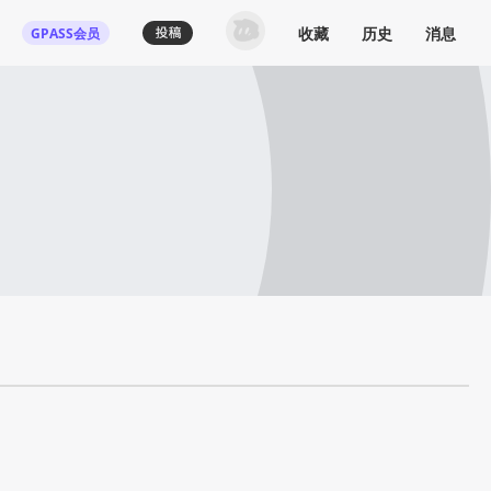
收藏
历史
消息
GPASS会员