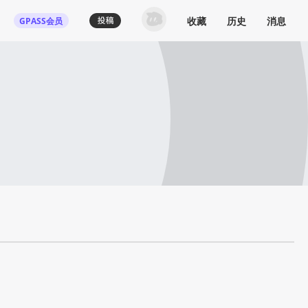
收藏
历史
消息
GPASS会员