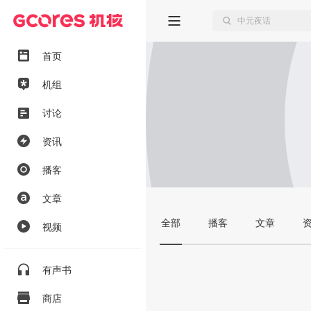
首页
机组
讨论
资讯
播客
文章
全部
播客
文章
视频
有声书
商店