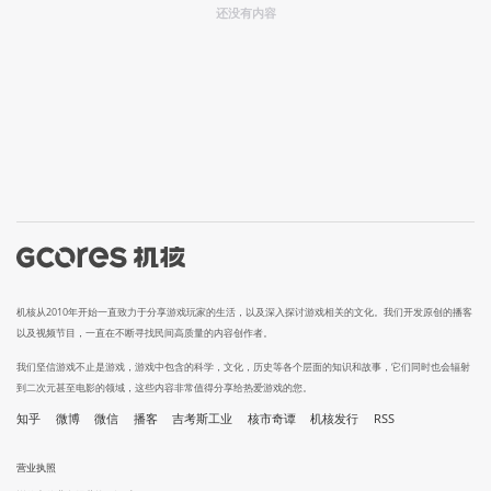
还没有内容
机核从2010年开始一直致力于分享游戏玩家的生活，以及深入探讨游戏相关的文化。我们开发原创的播客
以及视频节目，一直在不断寻找民间高质量的内容创作者。
我们坚信游戏不止是游戏，游戏中包含的科学，文化，历史等各个层面的知识和故事，它们同时也会辐射
到二次元甚至电影的领域，这些内容非常值得分享给热爱游戏的您。
知乎
微博
微信
播客
吉考斯工业
核市奇谭
机核发行
RSS
营业执照