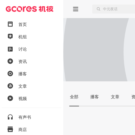
首页
机组
讨论
资讯
播客
文章
全部
播客
文章
视频
有声书
商店