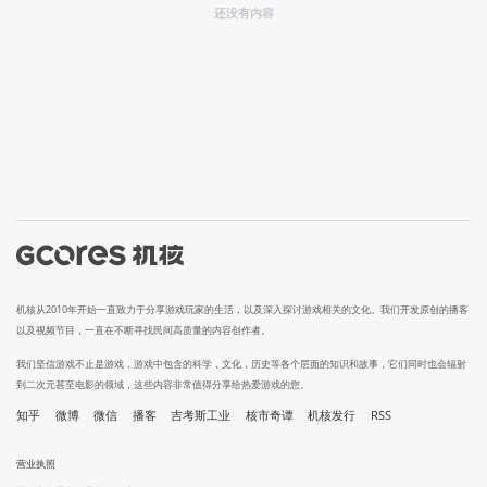
还没有内容
机核从2010年开始一直致力于分享游戏玩家的生活，以及深入探讨游戏相关的文化。我们开发原创的播客
以及视频节目，一直在不断寻找民间高质量的内容创作者。
我们坚信游戏不止是游戏，游戏中包含的科学，文化，历史等各个层面的知识和故事，它们同时也会辐射
到二次元甚至电影的领域，这些内容非常值得分享给热爱游戏的您。
知乎
微博
微信
播客
吉考斯工业
核市奇谭
机核发行
RSS
营业执照