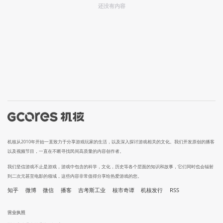
还没有内容
机核从2010年开始一直致力于分享游戏玩家的生活，以及深入探讨游戏相关的文化。我们开发原创的播客
以及视频节目，一直在不断寻找民间高质量的内容创作者。
我们坚信游戏不止是游戏，游戏中包含的科学，文化，历史等各个层面的知识和故事，它们同时也会辐射
到二次元甚至电影的领域，这些内容非常值得分享给热爱游戏的您。
知乎
微博
微信
播客
吉考斯工业
核市奇谭
机核发行
RSS
营业执照