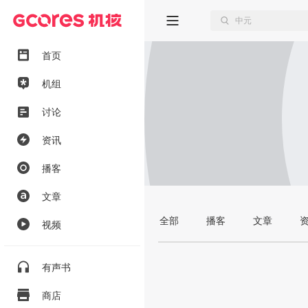
首页
机组
讨论
资讯
播客
文章
全部
播客
文章
视频
有声书
商店