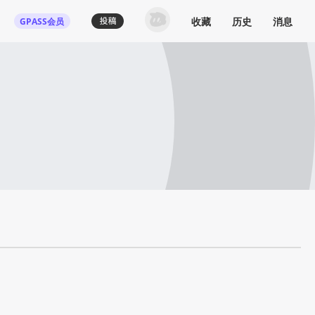
收藏
历史
消息
GPASS会员