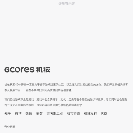
还没有内容
机核从2010年开始一直致力于分享游戏玩家的生活，以及深入探讨游戏相关的文化。我们开发原创的播客
以及视频节目，一直在不断寻找民间高质量的内容创作者。
我们坚信游戏不止是游戏，游戏中包含的科学，文化，历史等各个层面的知识和故事，它们同时也会辐射
到二次元甚至电影的领域，这些内容非常值得分享给热爱游戏的您。
知乎
微博
微信
播客
吉考斯工业
核市奇谭
机核发行
RSS
营业执照