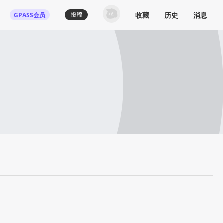
收藏
历史
消息
GPASS会员