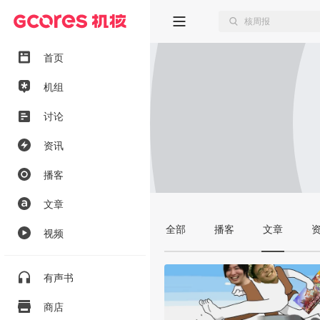
首页
机组
讨论
资讯
播客
文章
全部
播客
文章
视频
有声书
商店