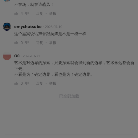
不在场，就在诗疏风！
・
4
回复
举报
omychatsubo
・
2026-07-10
这个嘉宾说话声音跟吴涛是不是一模一样
・
0
回复
举报
O0
・
2026-07-21
艺术是对边界的探索，只要探索就会得到新的边界，艺术永远都会新
下去。
不看是为了确定边界，看也是为了确定边界。
・
0
回复
举报
已全部加载