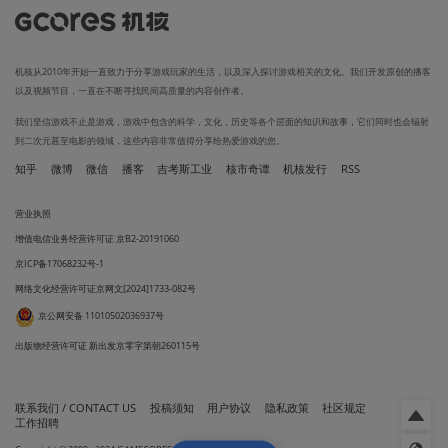
机核从2010年开始一直致力于分享游戏玩家的生活，以及深入探讨游戏相关的文化。我们开发原创的播客
以及视频节目，一直在不断寻找民间高质量的内容创作者。
我们坚信游戏不止是游戏，游戏中包含的科学，文化，历史等各个层面的知识和故事，它们同时也会辐射
到二次元甚至电影的领域，这些内容非常值得分享给热爱游戏的您。
知乎
微博
微信
播客
吉考斯工业
核市奇谭
机核发行
RSS
营业执照
增值电信业务经营许可证 京B2-20191060
京ICP备17068232号-1
网络文化经营许可证京网文[2024]1733-082号
京公网安备 11010502036937号
出版物经营许可证 新出发京零字第朝260115号
联系我们 / CONTACT US
投稿须知
用户协议
隐私政策
社区规定
工作招聘