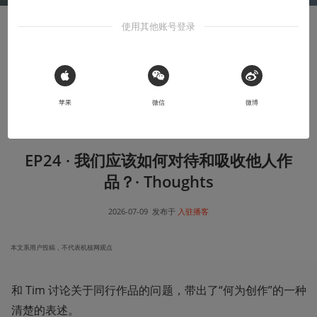
使用其他账号登录
参与者
 Sign in with Apple
这样重这样
MasterPa
苹果
微信
微博
轻
EP24 · 我们应该如何对待和吸收他人作
品？· Thoughts
2026-07-09
发布于
入驻播客
本文系用户投稿，不代表机核网观点
和 Tim 讨论关于同行作品的问题，带出了“何为创作”的一种
清楚的表述。