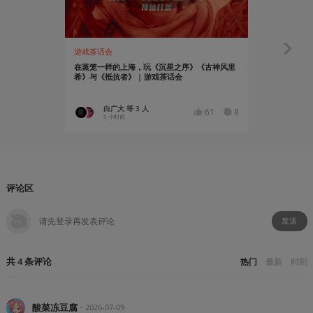
游戏茶话会
资讯
在蒸笼一样的上海，玩《沉星之序》《古神风里
《GTA6》
希》与《抵抗者》 | 游戏茶话会
出
白广大 等 3 人
YT17
61
8
6 小时前
8 小时前
评论区
发送
共
4
条
评论
热门
最新
时刻
酸菜冻豆腐
・
2026-07-09