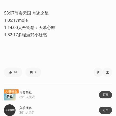
53:07节奏天国 奇迹之星

1:05:17mole

1:14:00太吾绘卷：天幕心帷

1:32:17多端游戏小疑惑
62
7
入驻播客
再荐茶社
订阅
891
人关注
入驻播客
订阅
361
人关注