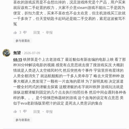
喜欢的游戏反而是不会想出掉的，况且游戏终究是个产品，用户买来
就应该有二手处置的权力，大家不介意steam游戏不能出二手是因为
便宜，折扣力度大，买来不喜欢也不会太在意，但主机游戏买三款就
一千多块了，任天堂钥匙卡起码还是能二手交易的，索尼这波被骂不
冤
・
3
回复
举报
参与者
喜欢
無望
・
2026-07-09
铁肺算是个上古老游戏了 最近貌似有新改编的电影上映 看了那
68:15
种30分钟解说电影的视频 感觉有点意思就去搜了搜游戏实况 大概剧
情就是人类进入太空殖民时代 然后突然有个事件 宇宙里所有星球的
人类全都消失了 就远航舰船的一千多人类幸存了 略去大背景种种 故
事大概讲人类发现了一颗有一片血海的星球 为了探明真相 决定派遣
一艘全封闭式的潜艇去探索 这艘潜艇的名字就叫铁肺 游戏玩法就是
操纵这艘潜艇到固定的几个点去执行拍照任务 然后中间会遇到各种各
样的事。。。是个惊悚恐怖题材的游戏 这个血海的设定有点意思 类
似于eva老剧场版里橙汁的设定 是死去人类意识的集合
・
1
回复
举报
参与者
喜欢