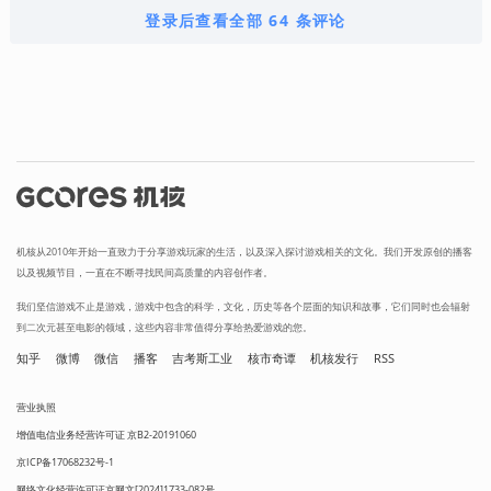
登录后查看全部 64 条评论
机核从2010年开始一直致力于分享游戏玩家的生活，以及深入探讨游戏相关的文化。我们开发原创的播客
以及视频节目，一直在不断寻找民间高质量的内容创作者。
我们坚信游戏不止是游戏，游戏中包含的科学，文化，历史等各个层面的知识和故事，它们同时也会辐射
到二次元甚至电影的领域，这些内容非常值得分享给热爱游戏的您。
知乎
微博
微信
播客
吉考斯工业
核市奇谭
机核发行
RSS
营业执照
增值电信业务经营许可证 京B2-20191060
京ICP备17068232号-1
网络文化经营许可证京网文[2024]1733-082号