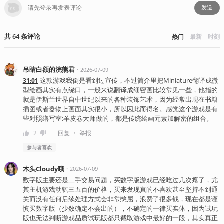
发送
共
64
条
评论
热门
最新
时刻
吊睛白额的浣熊君
・
2026-07-09
这款游戏我倒是看到过宣传，不过简介里把Miniature翻译成微
31:01
型绘画其实有点绕口，一般来说翻译成细密画比较常见一些，他指的
就是伊斯兰世界自中世纪以来的各种装饰艺术，因为经常出现在书籍
插图或者器物上画面其实很小，所以因此而得名。感觉这个游戏是有
些对照缮写室:羊皮卷大师做的，都是传统绘画元素加解密的组合。
・
2
回复
举报
参与者
喜欢
木头Cloudy哦
・
2026-07-09
数字版主要还是二手交易问题，买数字版游戏已经吃过几次瘪了，尤
其主机游戏动辄三五百的价格，买来发现真的不喜欢甚至坚持不到通
关而没有任何后续处理方式会非常憋屈，浪费了很多钱，现在都是谨
慎买数字版（少数确定不会出的），不确定的一律买实体，因为试玩
版也无法判断游戏品质试玩版都只截取游戏中最好的一段，其实真正