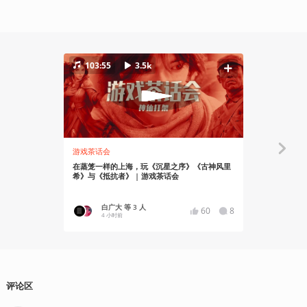
103:55
3.5k
游戏茶话会
资讯
在蒸笼一样的上海，玩《沉星之序》《古神风里
《GTA6》
希》与《抵抗者》 | 游戏茶话会
出
白广大 等 3 人
YT17
60
8
4 小时前
6 小时前
评论区