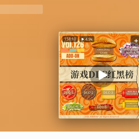
158:10
4.9k