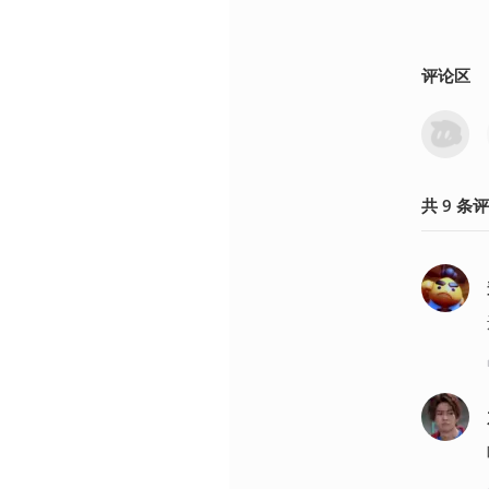
评论区
共
9
条
评