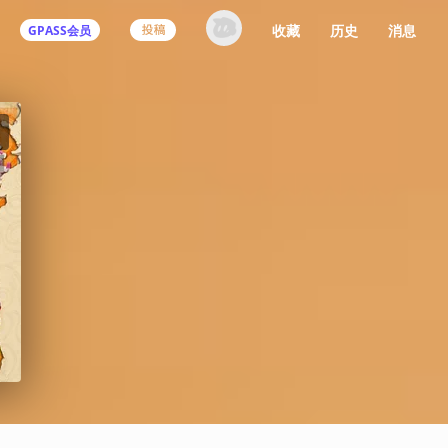
收藏
历史
消息
GPASS会员