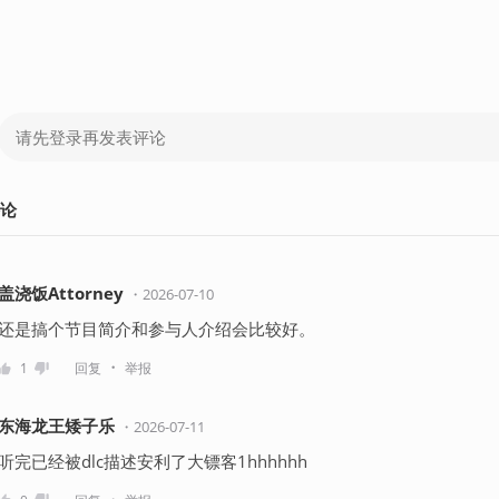
论
盖浇饭Attorney
・
2026-07-10
还是搞个节目简介和参与人介绍会比较好。
・
1
回复
举报
东海龙王矮子乐
・
2026-07-11
听完已经被dlc描述安利了大镖客1hhhhhh
・