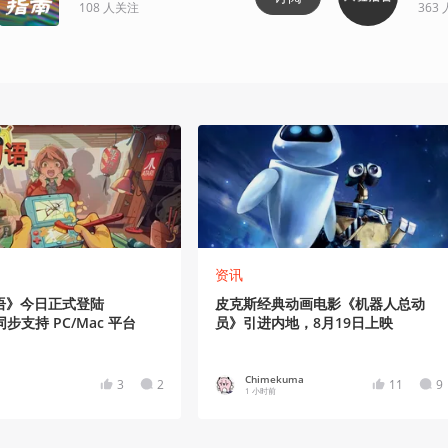
108
人关注
363
资讯
语》今日正式登陆
皮克斯经典动画电影《机器人总动
同步支持 PC/Mac 平台
员》引进内地，8月19日上映
Chimekuma
3
2
11
9
1 小时前