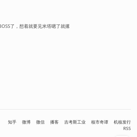
BOSS了，想着就要见米塔嗯了就撂
知乎
微博
微信
播客
吉考斯工业
核市奇谭
机核发行
RSS