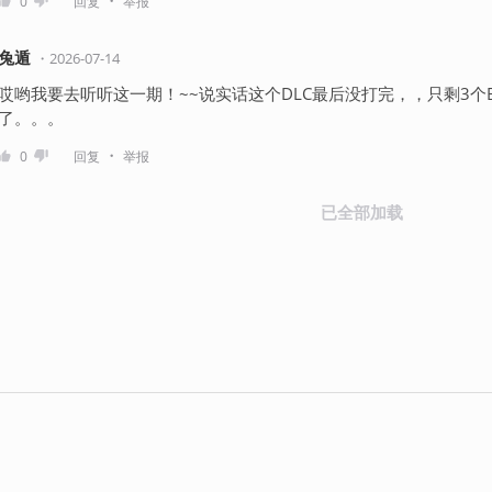
0
回复
举报
兔遁
・
2026-07-14
哎哟我要去听听这一期！~~说实话这个DLC最后没打完，，只剩3个
了。。。
・
0
回复
举报
已全部加载