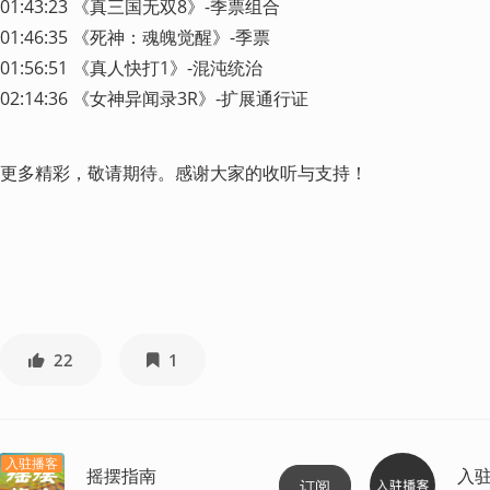
01:43:23 《真三国无双8》-季票组合

01:46:35 《死神：魂魄觉醒》-季票

01:56:51 《真人快打1》-混沌统治

02:14:36 《女神异闻录3R》-扩展通行证
更多精彩，敬请期待。感谢大家的收听与支持！
22
1
入驻播客
摇摆指南
入
订阅