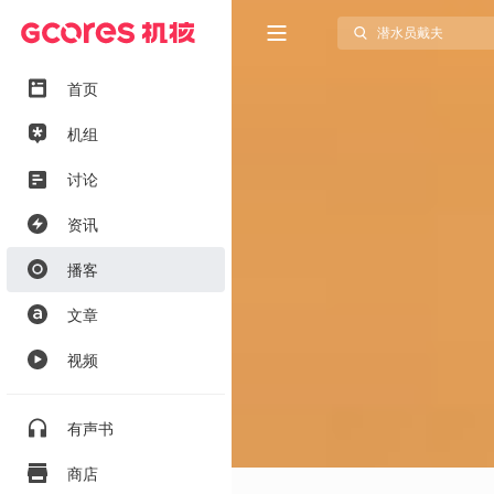
首页
机组
讨论
资讯
播客
文章
视频
有声书
商店