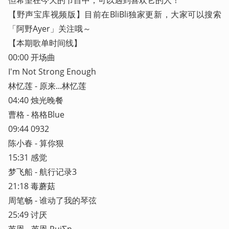
【野声宝库视频版】目前在BliBli独家更新，大家可以搜索
「阿野Ayer」关注哦～

【本期歌单时间线】

00:00 开场曲

I'm Not Strong Enough

林忆莲 - 原来...林忆莲

04:40 烛光晚餐

曹格 - 格格Blue

09:44 0932

陈小春 - 算你狠

15:31 感觉

梦飞船 - 航行记录3

21:18 毒蘑菇

周笔畅 - 谁动了我的琴弦

25:49 讨厌

芮恩 - 芮恩 Rui∑n
