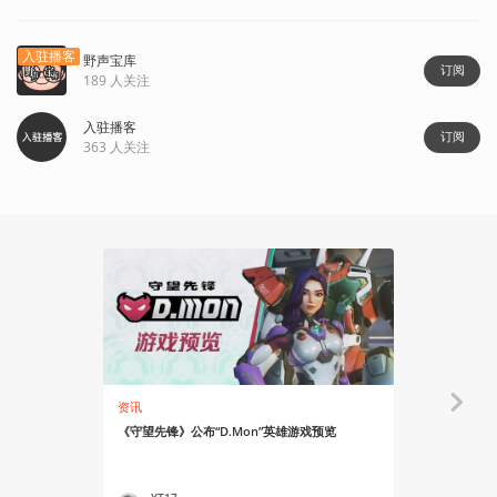
入驻播客
野声宝库
订阅
189
人关注
入驻播客
订阅
363
人关注
103:10
资讯
Gadio Life
《守望先锋》公布“D.Mon”英雄游戏预览
机洞Vol.