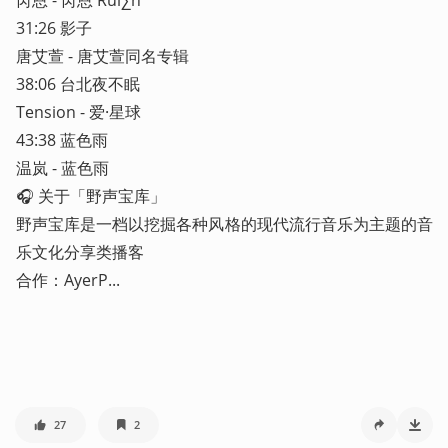
31:26 影子

唐艾萱 - 唐艾萱同名专辑

38:06 台北夜不眠

Tension - 爱·星球

43:38 蓝色雨

温岚 - 蓝色雨

🎧 关于「野声宝库」

野声宝库是一档以挖掘各种风格的现代流行音乐为主题的音
乐文化分享类播客

合作：AyerP...
27
2