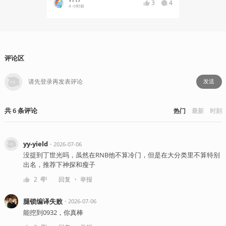
YT17
萝萝
3
4
4 小时前
5 小
评论区
发送
共
6
条
评论
热门
最新
时刻
yy-yield
・
2026-07-06
没提到丁世光吗，虽然在RNB他不算冷门，但是在大分类里不算特别
出名，推荐下神探和瘦子
・
2
回复
举报
腿锁编译失败
・
2026-07-06
能挖到0932，你真棒