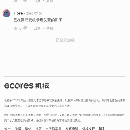
・
2
回复
举报
Fiore
・
2026-07-06
已在网易云收录唐艾萱的影子
・
0
回复
举报
已全部加载
机核从2010年开始一直致力于分享游戏玩家的生活，以及深入探讨游戏相关的文化。我们开发原创的播客
以及视频节目，一直在不断寻找民间高质量的内容创作者。
我们坚信游戏不止是游戏，游戏中包含的科学，文化，历史等各个层面的知识和故事，它们同时也会辐射
到二次元甚至电影的领域，这些内容非常值得分享给热爱游戏的您。
知乎
微博
微信
播客
吉考斯工业
核市奇谭
机核发行
RSS