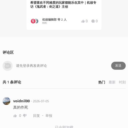
希望喜欢不同难度的玩家都能乐在其中｜机核专
展示游戏和展
访《鬼武者：剑之道》主创
机核编辑部 等 2 人
机核
0
0
刚刚
14 
评论区
发送
共
1
条
评论
热门
最新
时刻
voidnil00
・
2026-07-05
真的作死
・
0
回复
举报
已全部加载