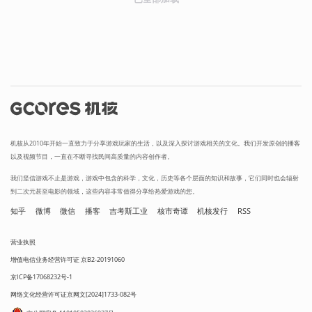
机核从2010年开始一直致力于分享游戏玩家的生活，以及深入探讨游戏相关的文化。我们开发原创的播客
以及视频节目，一直在不断寻找民间高质量的内容创作者。
我们坚信游戏不止是游戏，游戏中包含的科学，文化，历史等各个层面的知识和故事，它们同时也会辐射
到二次元甚至电影的领域，这些内容非常值得分享给热爱游戏的您。
知乎
微博
微信
播客
吉考斯工业
核市奇谭
机核发行
RSS
营业执照
增值电信业务经营许可证 京B2-20191060
京ICP备17068232号-1
网络文化经营许可证京网文[2024]1733-082号