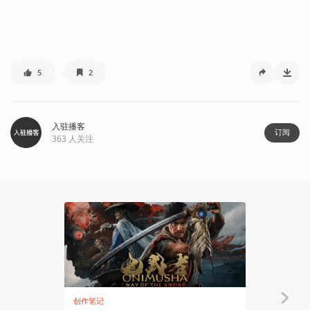
5
2
入驻播客
订阅
363
人关注
创作笔记
有感而发