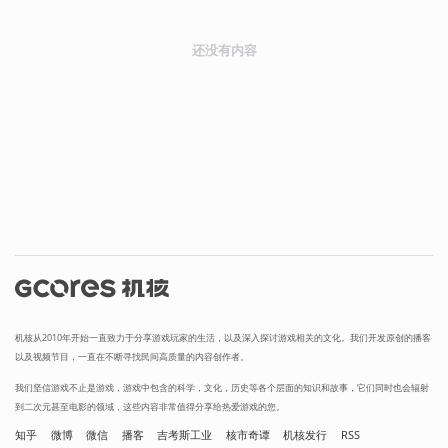
还没有内容
机核从2010年开始一直致力于分享游戏玩家的生活，以及深入探讨游戏相关的文化。我们开发原创的播客
以及视频节目，一直在不断寻找民间高质量的内容创作者。
我们坚信游戏不止是游戏，游戏中包含的科学，文化，历史等各个层面的知识和故事，它们同时也会辐射
到二次元甚至电影的领域，这些内容非常值得分享给热爱游戏的您。
知乎
微博
微信
播客
吉考斯工业
核市奇谭
机核发行
RSS