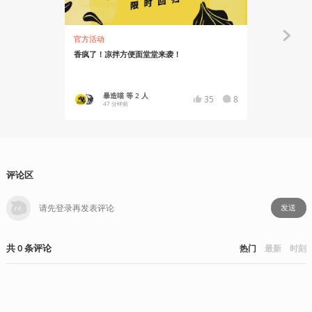
官方活动
资讯
香疯了！凉拌方便面堂堂来袭！
《周刊少年J
暴造喵 等 2 人
Chime
35
8
47 分钟前
1 小时前
评论区
发送
共
0
条
评论
热门
最新
时刻