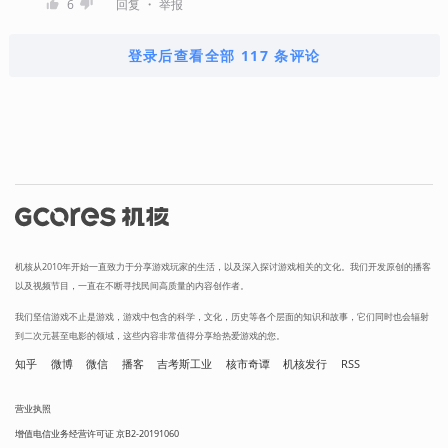
・
6
回复
举报
登录后查看全部 117 条评论
机核从2010年开始一直致力于分享游戏玩家的生活，以及深入探讨游戏相关的文化。我们开发原创的播客
以及视频节目，一直在不断寻找民间高质量的内容创作者。
我们坚信游戏不止是游戏，游戏中包含的科学，文化，历史等各个层面的知识和故事，它们同时也会辐射
到二次元甚至电影的领域，这些内容非常值得分享给热爱游戏的您。
知乎
微博
微信
播客
吉考斯工业
核市奇谭
机核发行
RSS
营业执照
增值电信业务经营许可证 京B2-20191060