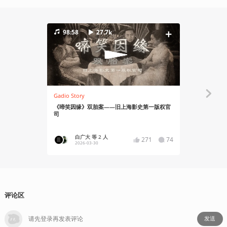
98:58
27.7k
159:41
Gadio Story
Gadio Spec
《啼笑因缘》双胎案——旧上海影史第一版权官
黎明新世界
司
消亡史 Vol.9
白广大 等 2 人
简木
271
74
2026-03-30
2025
评论区
发送