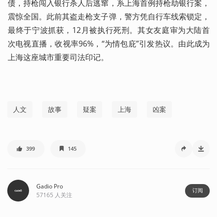
债，持枪闯入银行杀人后逃窜，系上海首例持枪劫银行案，
震惊全国。此前其盗走枪支子弹，警方凭自行车线索锁定，
最终于宁波抓获，12月被执行死刑。其女友庭审为大陆首
次电视直播，收视率96%，“为情包庇”引发热议。由此成为
上海这座城市重要司法印记。
人文
故事
疑案
上海
凶案
399
145
Gadio Pro
订阅
57165
人关注