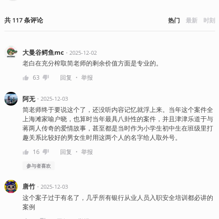
共
117
条
评论
热门
最新
时刻
大曼谷鳄鱼mc
・
2025-12-02
老白在充分榨取简老师的剩余价值方面是专业的。
・
63
回复
举报
阿无
・
2025-12-03
简老师终于要说这个了，还没听内容记忆就浮上来。当年这个案件全
上海滩家喻户晓，也算时当年最具八卦性的案件，并且津津乐道于与
蒋两人传奇的爱情故事，甚至都是当时作为小学生初中生在班级里打
趣关系比较好的男女生时用这两个人的名字给人取外号。
・
16
回复
举报
参与者
喜欢
唐竹
・
2025-12-03
这个案子过于有名了，几乎所有银行从业人员入职安全培训都必讲的
案例