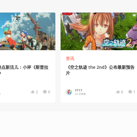
资讯
”整点新活儿：小评《斯普拉
《空之轨迹 the 2nd》公布最新预告
》
片
YT17
2
0
6
1
前
56 分钟前