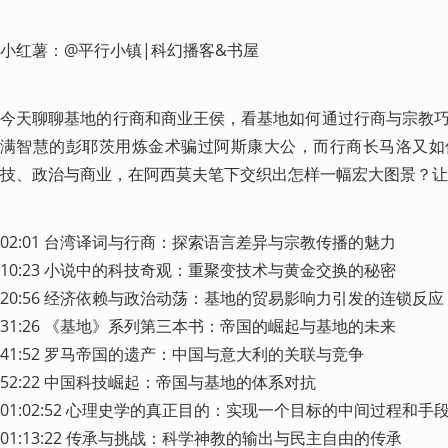
小红薯：@平行小镇|科幻播客&书屋
今天聊聊基地的行商和商业王侯，看基地如何通过行商与宗教
满智慧的彭耶茨用炼金术骗过阿斯康大公，而行商长马洛又如
技、政治与商业，在阿西莫夫笔下交织出怎样一幅宏大图景？让
02:01 台湾译词与行商：探索语言差异与宗教传播的魅力

10:23 小说中的科技奇观：重聚变技术与黄金交换的秘密

20:56 经济依赖与政治动荡：基地的贸易影响力引发的连锁反应

31:26 《基地》系列第三本书：帝国的崛起与基地的未来

41:52 罗马帝国的遗产：中国与意大利的关联与竞争

52:22 中国科技崛起：帝国与基地的体系对抗

01:02:52 心理史学的真正目的：实现一个目标的中间过程和手段
01:13:22 传承与挑战：科学神教的输出与民主自由的传承
