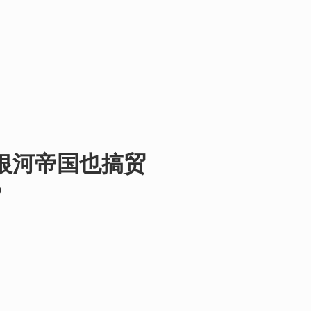
银河帝国也搞贸
？