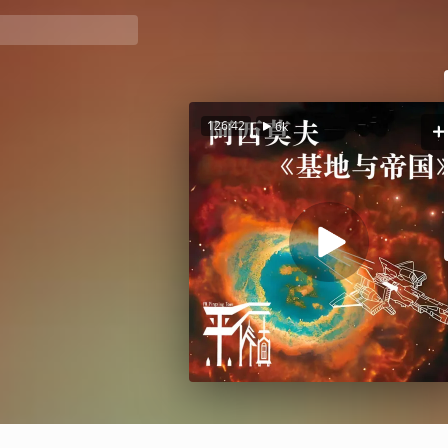
126:42
6k