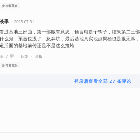
参与者
喜欢
淡季
・
2025-07-31
看过基地三部曲，第一部贼有意思，预言就是个钩子，结果第二三部
什么鬼，预言也没了，怒弃坑，最后基地真实地点揭秘也是很无聊，
道后面的基地前传还是不是这么拉垮
・
7
回复
举报
参与者
喜欢
登录后查看全部 27 条评论