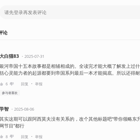
评论
大白猫83
・
2025-07-31
银河帝国十五本故事都是相辅相成的。全读完才能大概了解发上过什
括心灵能力者的起源都要到帝国系列最后一本才能揭底。所以还得耐
・
6
回复
举报
参与者
喜欢
学智
・
2025-08-06
其实这期可以跟阿西莫夫没有关系的，改个其他标题吧“带你领略东升西
网节目”都行
・
8
回复
举报