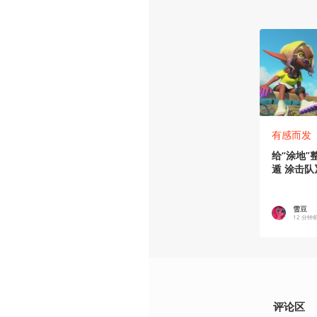
有感而发
给“涂地
遁 涂击队
雪豆
12 分钟
评论区