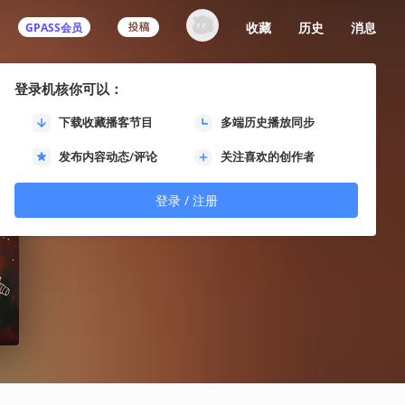
收藏
历史
消息
GPASS会员
登录机核你可以：
下载收藏播客节目
多端历史播放同步
发布内容动态/评论
关注喜欢的创作者
登录 / 注册