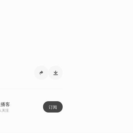
驻播客
订阅
人关注