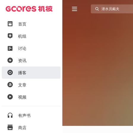
首页
机组
讨论
资讯
播客
文章
视频
有声书
商店