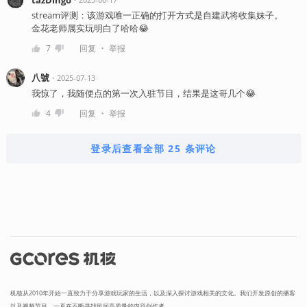
stream评测：该游戏唯一正确的打开方式是自建武将收集妹子。
金花老师属实玩明白了哈哈😂
・
7
回复
举报
八號
・
2025-07-13
我惊了，我随便点的第一次入驻节目，结果是这哥几个😂
・
4
回复
举报
登录后查看全部 25 条评论
机核从2010年开始一直致力于分享游戏玩家的生活，以及深入探讨游戏相关的文化。我们开发原创的播客
以及视频节目，一直在不断寻找民间高质量的内容创作者。