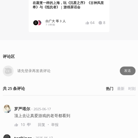
在蒸笼一样的上海，玩《沉星之序》《古神风里
《GTA6》
希》与《抵抗者》 | 游戏茶话会
出
白广大 等 3 人
YT17
64
8
7 小时前
9 小时前
评论区
发送
共
25
条
评论
热门
最新
时刻
罗严塔尔
・
2025-06-17
顶上去让真爱游戏的老哥都看到
・
10
回复
举报
tazDingo
・
2025-06-17