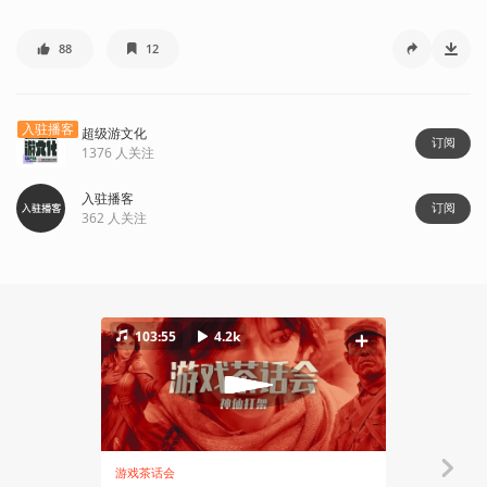
88
12
入驻播客
超级游文化
订阅
1376
人关注
入驻播客
订阅
362
人关注
103:55
4.2k
游戏茶话会
资讯