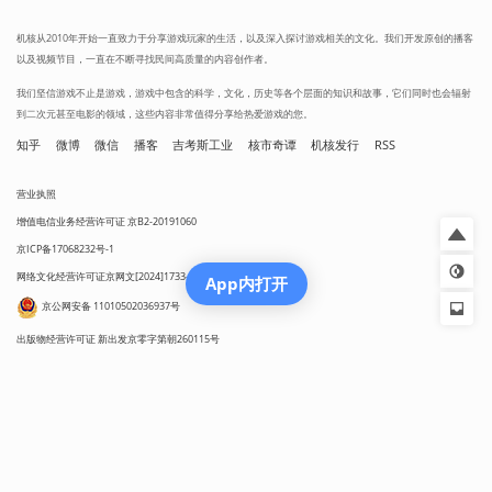
机核从2010年开始一直致力于分享游戏玩家的生活，以及深入探讨游戏相关的文化。我们开发原创的播客
以及视频节目，一直在不断寻找民间高质量的内容创作者。
我们坚信游戏不止是游戏，游戏中包含的科学，文化，历史等各个层面的知识和故事，它们同时也会辐射
到二次元甚至电影的领域，这些内容非常值得分享给热爱游戏的您。
知乎
微博
微信
播客
吉考斯工业
核市奇谭
机核发行
RSS
营业执照
增值电信业务经营许可证 京B2-20191060
京ICP备17068232号-1
网络文化经营许可证京网文[2024]1733-082号
App内打开
京公网安备 11010502036937号
出版物经营许可证 新出发京零字第朝260115号
联系我们 / CONTACT US
投稿须知
用户协议
隐私政策
社区规定
工作招聘
Copyright © 2009 - 2024 GAMECORES. All Rights Reserved