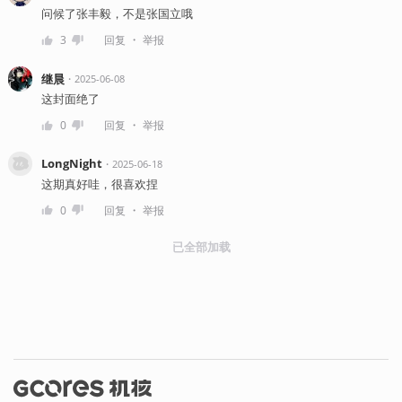
问候了张丰毅，不是张国立哦
・
3
回复
举报
继晨
・
2025-06-08
这封面绝了
・
0
回复
举报
LongNight
・
2025-06-18
这期真好哇，很喜欢捏
・
0
回复
举报
已全部加载