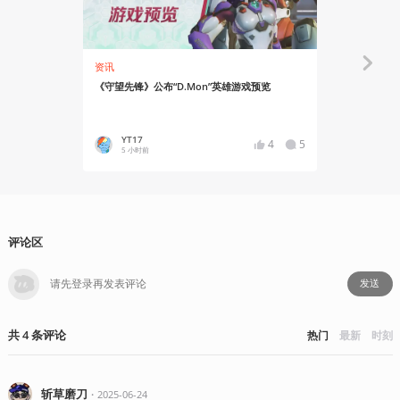
资讯
Gadio Life
《守望先锋》公布“D.Mon”英雄游戏预览
机洞Vol.
YT17
萝萝
4
5
5 小时前
6 小
评论区
发送
共
4
条
评论
热门
最新
时刻
斩草磨刀
・
2025-06-24