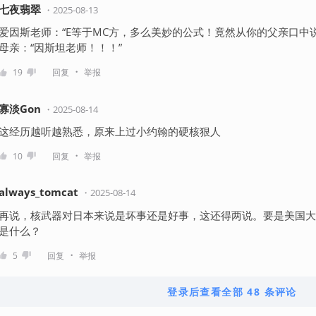
七夜翡翠
・
2025-08-13
爱因斯老师：“E等于MC方，多么美妙的公式！竟然从你的父亲口中说
母亲：“因斯坦老师！！！”
・
19
回复
举报
寡淡Gon
・
2025-08-14
这经历越听越熟悉，原来上过小约翰的硬核狠人
・
10
回复
举报
always_tomcat
・
2025-08-14
再说，核武器对日本来说是坏事还是好事，这还得两说。要是美国大
是什么？
・
5
回复
举报
登录后查看全部 48 条评论