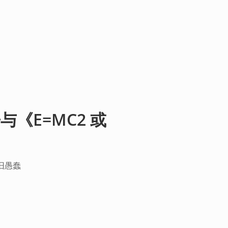
《E=MC2 或
》
旧愚蠢