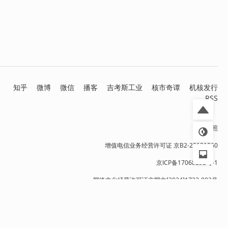
知乎
微博
微信
播客
吉考斯工业
核市奇谭
机核发行
RSS
营业执照
增值电信业务经营许可证 京B2-20191060
京ICP备17068232号-1
网络文化经营许可证京网文[2024]1733-082号
京公网安备 11010502036937号
出版物经营许可证 新出发京零字第朝260115号