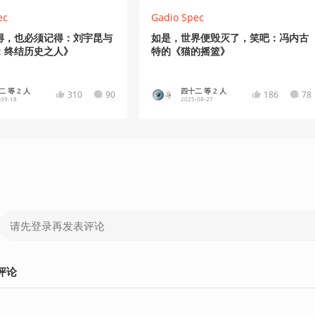
ec
Gadio Spec
得，也必须记得：刘宇昆与
如是，世界便毁灭了，笑吧：冯内古
：终结历史之人》
特的《猫的摇篮》
 等 2 人
四十二 等 2 人
310
90
186
78
-09-18
2025-08-27
评论