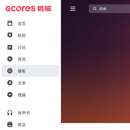
首页
机组
讨论
资讯
播客
文章
视频
有声书
商店