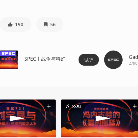
190
56
spec
Gad
SPEC丨战争与科幻
试听
2790
55:02