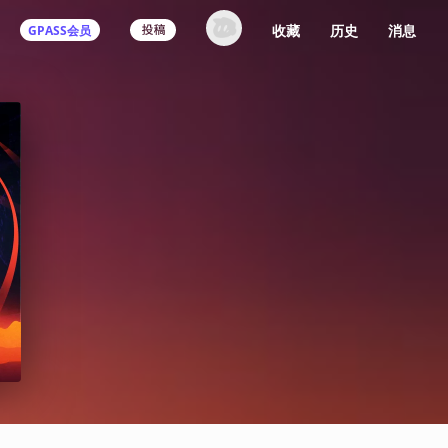
收藏
历史
消息
GPASS会员