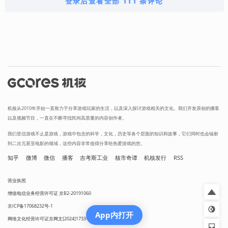
登录后查看全部 111 条评论
机核从2010年开始一直致力于分享游戏玩家的生活，以及深入探讨游戏相关的文化。我们开发原创的播客
以及视频节目，一直在不断寻找民间高质量的内容创作者。
我们坚信游戏不止是游戏，游戏中包含的科学，文化，历史等各个层面的知识和故事，它们同时也会辐射
到二次元甚至电影的领域，这些内容非常值得分享给热爱游戏的您。
知乎
微博
微信
播客
吉考斯工业
核市奇谭
机核发行
RSS
营业执照
增值电信业务经营许可证 京B2-20191060
京ICP备17068232号-1
App内打开
网络文化经营许可证京网文[2024]1733-082号