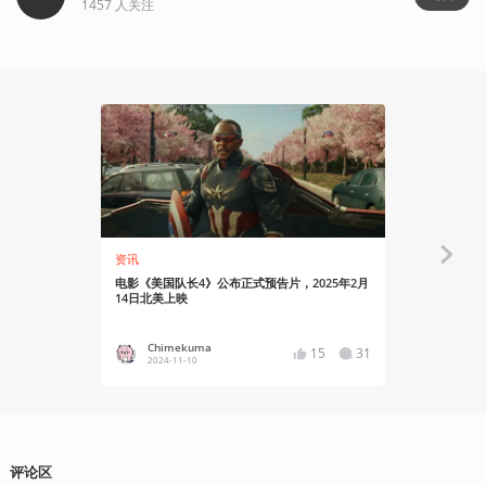
1457
人关注
21:00
资讯
会员专享
电影《美国队长4》公布正式预告片，2025年2月
唐尼能救漫威吗
14日北美上映
Chimekuma
说书人
15
31
2024-11-10
2024
评论区