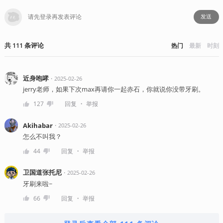
发送
共
111
条
评论
热门
最新
时刻
近身咆哮
・
2025-02-26
jerry老师，如果下次max再请你一起赤石，你就说你没带牙刷。
・
127
回复
举报
Akihabar
・
2025-02-26
怎么不叫我？
・
44
回复
举报
卫国道张托尼
・
2025-02-26
牙刷来啦~
・
66
回复
举报