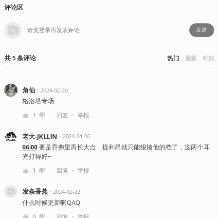
评论区
发送
共
5
条
评论
热门
最新
时刻
角仙
・
2024-02-20
格洛塔专场
・
1
回复
举报
老大-JKLLIN
・
2024-04-06
要是乔弗里再长大点，提利昂就只能狠揍他的档了，这两个耳
06:00
光打得好~
・
1
回复
举报
发条香蕉
・
2024-02-22
什么时候更新啊QAQ
・
0
回复
举报