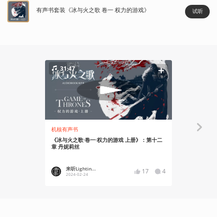
有声书套装《冰与火之歌 卷一 权力的游戏》
试听
31:47
18:17
机核有声书
机核有声书
《冰与火之歌·卷一·权力的游戏 上册》：第十二
《冰与火之歌
章 丹妮莉丝
章 琼恩
来听Lightin...
来听Ligh
17
4
2024-02-24
2024-02