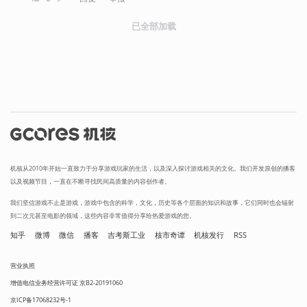
已全部加载
机核从2010年开始一直致力于分享游戏玩家的生活，以及深入探讨游戏相关的文化。我们开发原创的播客
以及视频节目，一直在不断寻找民间高质量的内容创作者。
我们坚信游戏不止是游戏，游戏中包含的科学，文化，历史等各个层面的知识和故事，它们同时也会辐射
到二次元甚至电影的领域，这些内容非常值得分享给热爱游戏的您。
知乎
微博
微信
播客
吉考斯工业
核市奇谭
机核发行
RSS
营业执照
增值电信业务经营许可证 京B2-20191060
京ICP备17068232号-1