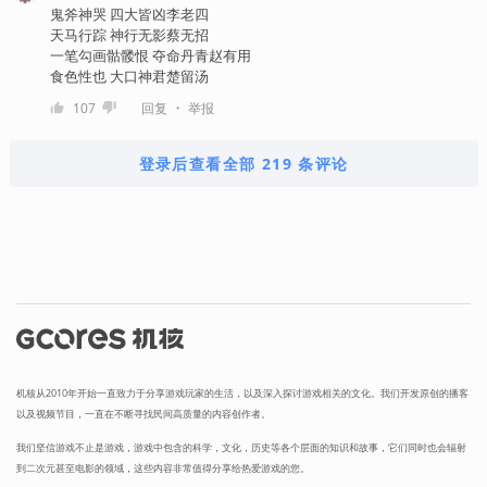
鬼斧神哭 四大皆凶李老四
天马行踪 神行无影蔡无招
一笔勾画骷髅恨 夺命丹青赵有用
食色性也 大口神君楚留汤
・
107
回复
举报
登录后查看全部 219 条评论
机核从2010年开始一直致力于分享游戏玩家的生活，以及深入探讨游戏相关的文化。我们开发原创的播客
以及视频节目，一直在不断寻找民间高质量的内容创作者。
我们坚信游戏不止是游戏，游戏中包含的科学，文化，历史等各个层面的知识和故事，它们同时也会辐射
到二次元甚至电影的领域，这些内容非常值得分享给热爱游戏的您。