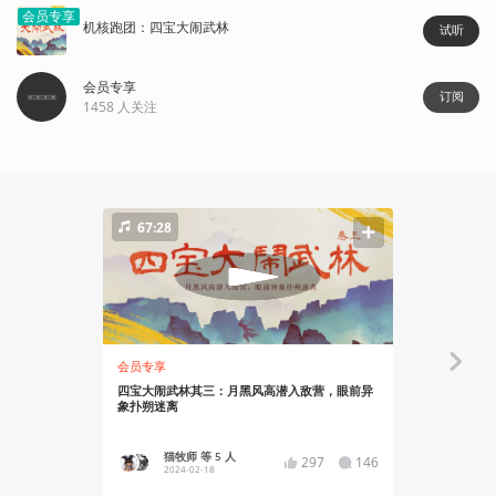
会员专享
机核跑团：四宝大闹武林
试听
会员专享
订阅
1458
人关注
67:28
66:11
会员专享
会员专享
四宝大闹武林其三：月黑风高潜入敌营，眼前异
四宝大闹武
象扑朔迷离
门欲取首级
猫牧师 等 5 人
猫牧
297
146
2024-02-18
2024