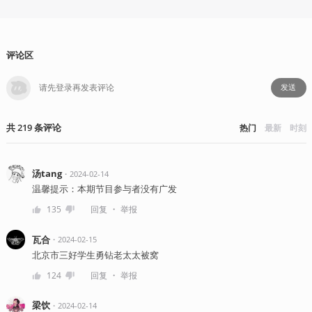
评论区
发送
共
219
条
评论
热门
最新
时刻
汤tang
・
2024-02-14
温馨提示：本期节目参与者没有广发
・
135
回复
举报
瓦合
・
2024-02-15
北京市三好学生勇钻老太太被窝
・
124
回复
举报
梁饮
・
2024-02-14