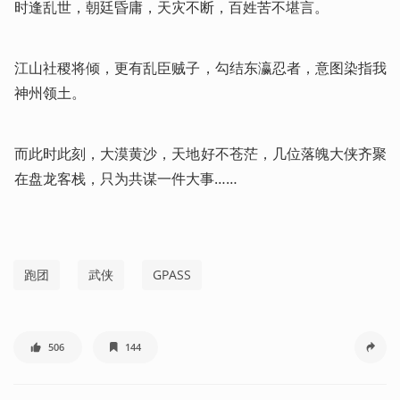
时逢乱世，朝廷昏庸，天灾不断，百姓苦不堪言。
江山社稷将倾，更有乱臣贼子，勾结东瀛忍者，意图染指我
神州领土。
而此时此刻，大漠黄沙，天地好不苍茫，几位落魄大侠齐聚
在盘龙客栈，只为共谋一件大事……
跑团
武侠
GPASS
506
144