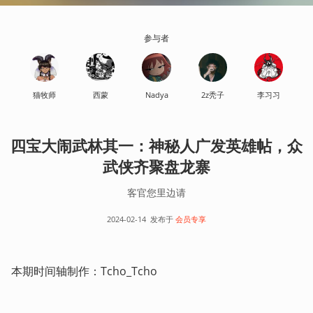
参与者
猫牧师
西蒙
Nadya
2z秃子
李习习
四宝大闹武林其一：神秘人广发英雄帖，众
武侠齐聚盘龙寨
客官您里边请
2024-02-14
发布于
会员专享
本期时间轴制作：Tcho_Tcho  