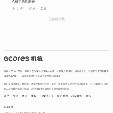
八戒学的真像😂
・
2
回复
举报
已全部加载
机核从2010年开始一直致力于分享游戏玩家的生活，以及深入探讨游戏相关的文化。我们开发原创的播客
以及视频节目，一直在不断寻找民间高质量的内容创作者。
我们坚信游戏不止是游戏，游戏中包含的科学，文化，历史等各个层面的知识和故事，它们同时也会辐射
到二次元甚至电影的领域，这些内容非常值得分享给热爱游戏的您。
知乎
微博
微信
播客
吉考斯工业
核市奇谭
机核发行
RSS
营业执照