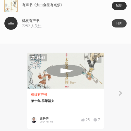
有声书《太白金星有点烦》
试听
机核有声书
订阅
7252
人关注
15:53
13:10
机核有声书
机核有声书
第十集 群策群力
第九集 顺水
张科学
张科学
25
7
2024-01-06
2024-01