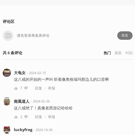
评论区
发送
共
8
条
评论
热门
最新
时刻
大龟女
・
2024-02-15
这八戒的开始的一声叫 听着像奥格瑞玛那边儿的口音啊
・
7
回复
举报
南風道人
・
2024-02-26
这八戒绝了！真像老西游记哈哈哈
・
2
回复
举报
luckyfrog
・
2024-10-30