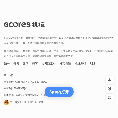
机核从2010年开始一直致力于分享游戏玩家的生活，以及深入探讨游戏相关的文化。我们开发原创的播客
以及视频节目，一直在不断寻找民间高质量的内容创作者。
我们坚信游戏不止是游戏，游戏中包含的科学，文化，历史等各个层面的知识和故事，它们同时也会辐射
到二次元甚至电影的领域，这些内容非常值得分享给热爱游戏的您。
知乎
微博
微信
播客
吉考斯工业
核市奇谭
机核发行
RSS
营业执照
增值电信业务经营许可证 京B2-20191060
京ICP备17068232号-1
App内打开
网络文化经营许可证京网文[2024]1733-082号
京公网安备 11010502036937号
出版物经营许可证 新出发京零字第朝260115号