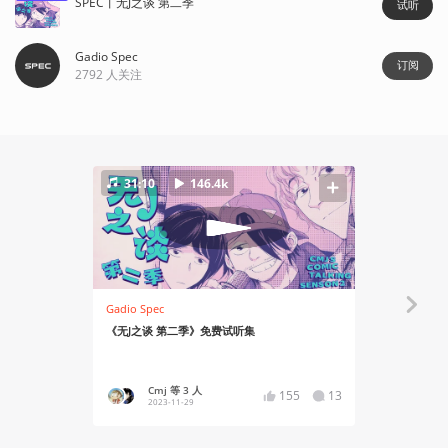
SPEC丨无J之谈 第二季
试听
Gadio Spec
订阅
2792
人关注
31:10
146.4k
109:13
Gadio Spec
Gadio Spec
《无J之谈 第二季》免费试听集
无J之谈Vo
三浦建太郎
Cmj 等 3 人
Cmj
155
13
2023-11-29
2023