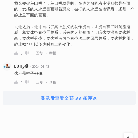
我又要提鸟山明了，鸟山明就是啊。在他之前的格斗漫画都是平面
的，发招的人永远是面朝着观众，被打的人永远在他背后，还是一个
静止且平面的画面。
到他之后，他才画出了真正意义的动作漫画，让漫画有了时间流逝
感、和立体空间位置关系，后来的人都知道了，哦这类漫画要这样
画，要这样分镜，要这样考虑空间位移上的因果关系，要这样构图，
静止帧也可以传达时间上的变化。
・
3
回复
举报
LUffy桑
・
2024-01-13
这不是柚子++嘛
・
1
回复
举报
登录后查看全部 38 条评论