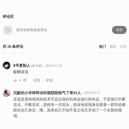
评论区
发送
共
38
条
评论
热门
最新
时刻
8号复制人
・
2024-01-10
(
参与者
)
醍醐灌顶
・
4
回复
举报
沉默的小羊咩咩当时就阴阳怪气了等31人
・
2024-01-11
应该是觉得现有的技术不足以很好的表达他们的作品，于是他们不断
尝试、不断尝试，忽然有一天回头，惊讶地发现身后跟着一群学徒都
跟在自己身后，哦，原来自己不知不觉之间又开创了一个全新的领
域。