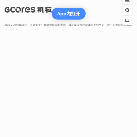
App内打开
机核从2010年开始一直致力于分享游戏玩家的生活，以及深入探讨游戏相关的文化。我们开发原创的播客
以及视频节目，一直在不断寻找民间高质量的内容创作者。
我们坚信游戏不止是游戏，游戏中包含的科学，文化，历史等各个层面的知识和故事，它们同时也会辐射
到二次元甚至电影的领域，这些内容非常值得分享给热爱游戏的您。
知乎
微博
微信
播客
吉考斯工业
核市奇谭
机核发行
RSS
营业执照
增值电信业务经营许可证 京B2-20191060
京ICP备17068232号-1
网络文化经营许可证京网文[2024]1733-082号
京公网安备 11010502036937号
出版物经营许可证 新出发京零字第朝260115号
联系我们 / CONTACT US
投稿须知
用户协议
隐私政策
社区规定
工作招聘