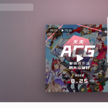
96:20
79.9k