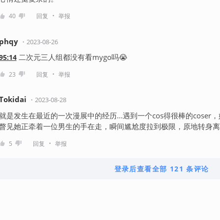
・
40
回复
举报
phqy
・
2023-08-26
二次元三人组都没有看mygo吗😭
95:14
・
23
回复
举报
Tokidai
・
2023-08-28
就是发生在最近的一次漫展中的经历...遇到一个cos得很棒的cos
瞥见她正牵着一位男生的手在走，瞬间尴尬度拉到极限，原地转身离
・
5
回复
举报
登录后查看全部 121 条评论