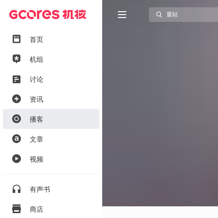
首页
机组
讨论
资讯
播客
文章
视频
有声书
商店