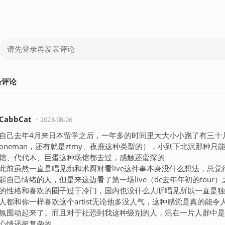
条
评论
CabbCat
・
2023-08-26
自己去年4月来日本留学之后，一年多的时间里大大小小跑了有三十几
oneman，还有就是ztmy、夜鹿这种类型的），小到下北沢那种只能容
馆、代代木、巨蛋这种场馆都去过，感触还蛮深的
此前虽然一直是唱见痴和术厨对看live这件事本身没什么想法，总
起自己情绪的人，但是来这边看了第一场live（dc去年年初的tou
的性格和喜欢的圈子过于冷门，国内也没什么人听唱见所以一直是独狼
人都和你一样喜欢这个artist无论他多没人气，这种感觉是真的能
氛围动起来了。而且对于社恐到我这种级别的人，混在一片人群中是
心情还挺复杂的。