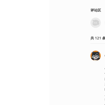
评论区
共
121