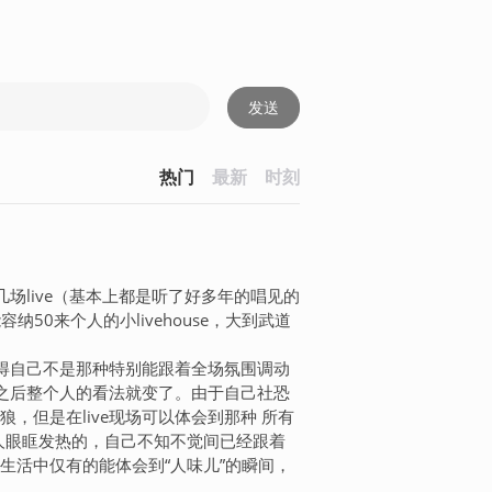
发送
热门
最新
时刻
场live（基本上都是听了好多年的唱见的
纳50来个人的小livehouse，大到武道
觉得自己不是那种特别能跟着全场氛围调动
r）之后整个人的看法就变了。由于自己社恐
，但是在live现场可以体会到那种 所有
令人眼眶发热的，自己不知不觉间已经跟着
生活中仅有的能体会到“人味儿”的瞬间，