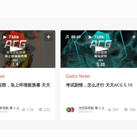
73.5k
88:45
72.9k
ws
Gadio News
宾部，岛上环境挺羡慕 天天
考试剧情，怎么才行 天天ACG 5.10
车司机 等 3 人
大巴车司机 等 3 人
1.5k
232
341
186
-01-04
2024-05-10