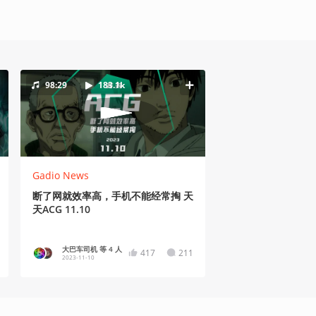
98:29
183.1k
Gadio News
断了网就效率高，手机不能经常掏 天
天ACG 11.10
大巴车司机 等 4 人
417
211
2023-11-10