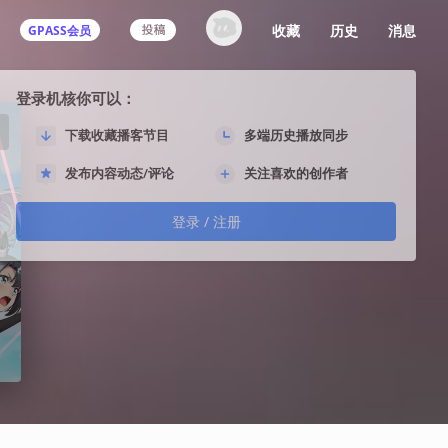
收藏
历史
消息
GPASS会员
登录机核你可以：
下载收藏播客节目
多端历史播放同步
发布内容动态/评论
关注喜欢的创作者
登录 / 注册