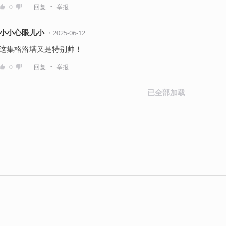
・
0
回复
举报
小小心眼儿小
・
2025-06-12
这集格洛塔又是特别帅！
・
0
回复
举报
已全部加载