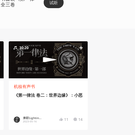
试听
》全三卷
30:20
机核有声书
《第一律法 卷二：世界边缘》：小恶
来听Lightin...
11
14
2023-05-16