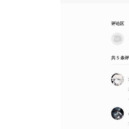
评论区
共
5
条
评