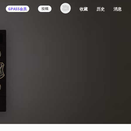
收藏
历史
消息
GPASS会员