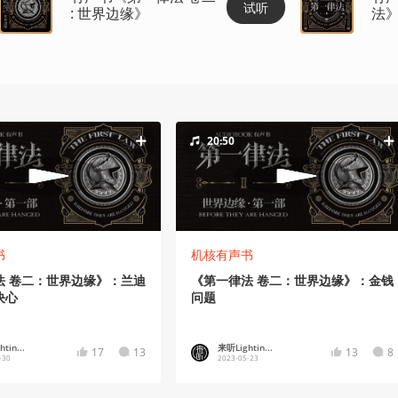
试听
: 世界边缘》
法
20:50
书
机核有声书
法 卷二：世界边缘》：兰迪
《第一律法 卷二：世界边缘》：金钱
决心
问题
tin...
来听Lightin...
17
13
13
8
-30
2023-05-23