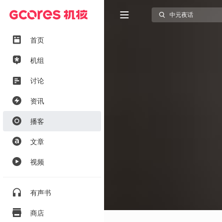
首页
机组
讨论
资讯
播客
文章
视频
有声书
商店